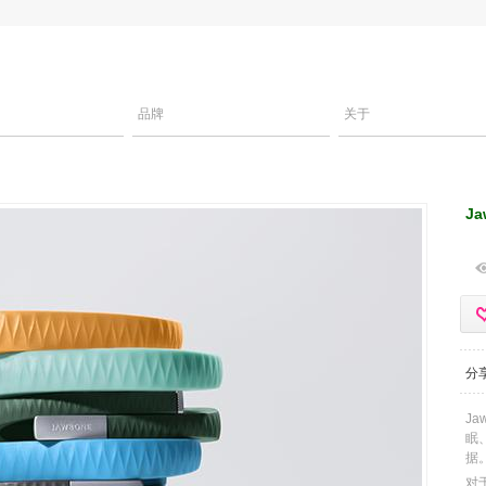
品牌
关于
J
分
Ja
眠
据
对