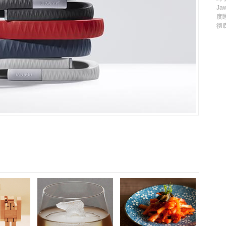
J
度
彻