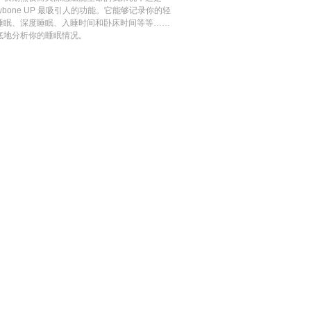
awbone UP 最吸引人的功能。它能够记录你的轻
睡眠、深度睡眠、入睡时间和卧床时间等等……
底地分析你的睡眠情况。