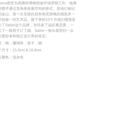
essica曾经为画廊和博物馆做市场营销工作。他俩
同携手通过首饰来探索空间的形式。是他们相识
旧金山，第一次见彼此就有相见恨晚的感觉并一
开始做一些艺术品。接下来的10个月他们慢慢发
出了Sailor这个品牌，并结束了远距离恋爱，一
卖了一栋房子订了婚。Sailor一推出就受到一众
作爱好者和独立设计界的肯定。
质：绳，珊瑚珠，珠子，铜
尺寸：15.5cm & 16.8cm
坠颜色：浅灰色