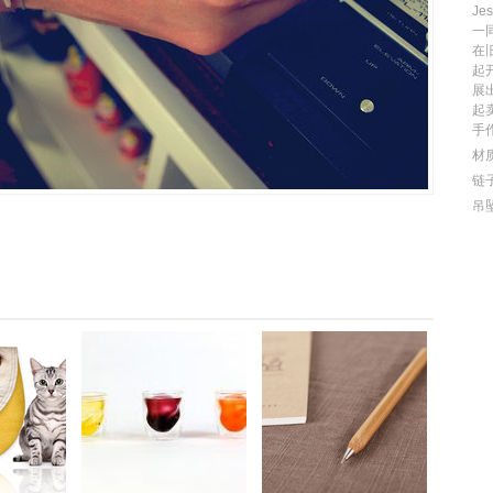
J
一
在
起
展
起
手
材
链子
吊