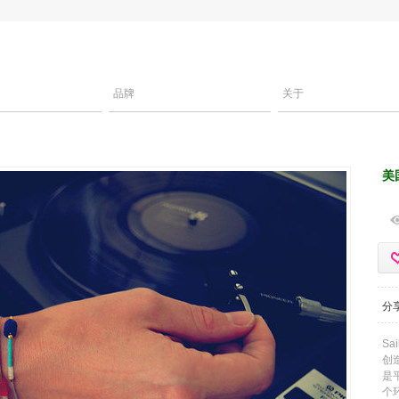
品牌
关于
美
分
Sa
创
是
个