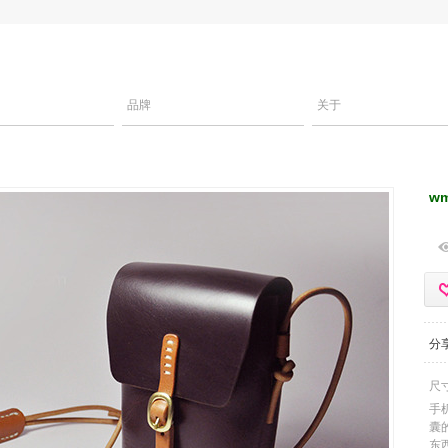
品牌
关于
w
分
尺寸
手
囊
东