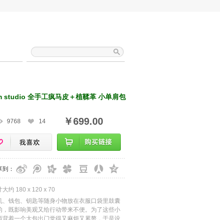
m studio 全手工疯马皮＋植鞣革 小单肩包
￥699.00
9768
14
享到：
大约 180 x 120 x 70
机、钱包、钥匙等随身小物放在衣服口袋里鼓囊
的，既影响美观又给行动带来不便。为了这些小
西背着一个大包出门觉得又麻烦又累赘，于是设