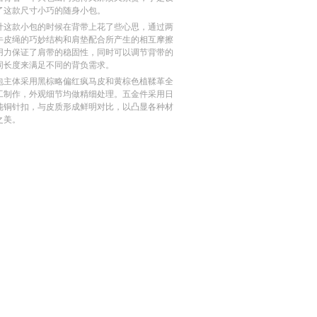
了这款尺寸小巧的随身小包。
计这款小包的时候在背带上花了些心思，通过两
牛皮绳的巧妙结构和肩垫配合所产生的相互摩擦
用力保证了肩带的稳固性，同时可以调节背带的
同长度来满足不同的背负需求。
包主体采用黑棕略偏红疯马皮和黄棕色植鞣革全
工制作，外观细节均做精细处理。五金件采用日
纯铜针扣，与皮质形成鲜明对比，以凸显各种材
之美。