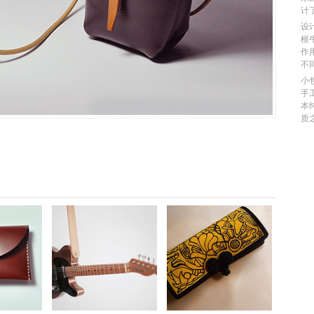
计
设
根
作
不
小
手
本
质