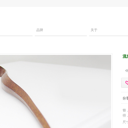
品牌
关于
流
分
簪
得
尺寸