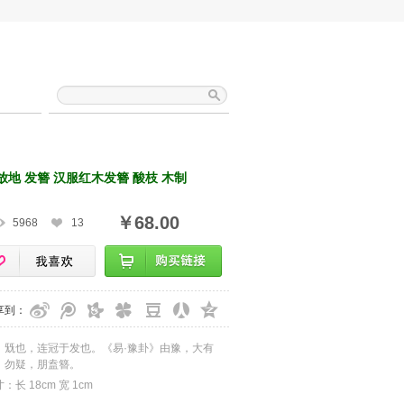
放地 发簪 汉服红木发簪 酸枝 木制
￥68.00
5968
13
享到：
，兓也，连冠于发也。《易·豫卦》由豫，大有
，勿疑，朋盍簪。
：长 18cm 宽 1cm