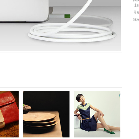
佳
具
线