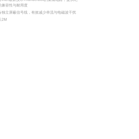
的兼容性与耐用度
备独立屏蔽信号线，有效减少串流与电磁波干扰
长2M